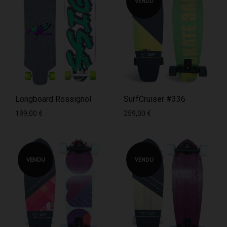
VENDU
Longboard Rossignol
SurfCruiser #336
199,00
€
259,00
€
VENDU
VENDU