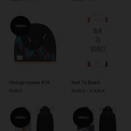
VENDU
Horloge murale #19
NoK Ta Board
99,00
€
99,00
€
–
314,00
€
VENDU
VENDU