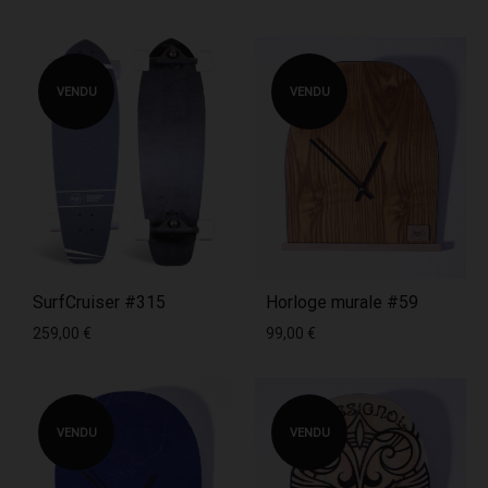
VENDU
VENDU
SurfCruiser #315
Horloge murale #59
259,00
€
99,00
€
VENDU
VENDU