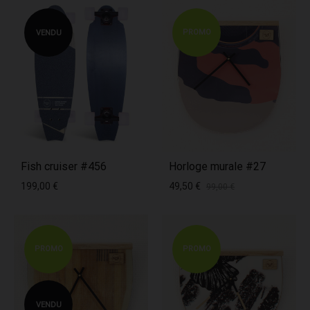
PROMO
VENDU
Fish cruiser #456
Horloge murale #27
199,00
€
49,50
€
99,00
€
PROMO
PROMO
VENDU