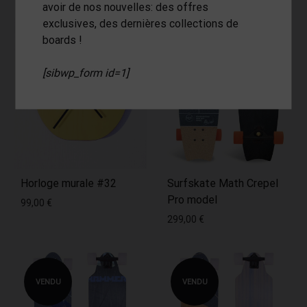
avoir de nos nouvelles: des offres
exclusives, des dernières collections de
boards !
VENDU
[sibwp_form id=1]
Horloge murale #32
Surfskate Math Crepel
Pro model
99,00
€
299,00
€
VENDU
VENDU