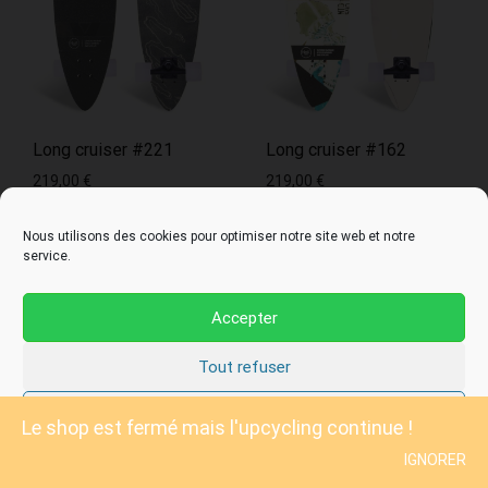
Long cruiser #221
Long cruiser #162
219,00
€
219,00
€
Nous utilisons des cookies pour optimiser notre site web et notre
service.
VENDU
VENDU
Accepter
Tout refuser
Préférences
Le shop est fermé mais l'upcycling continue !
IGNORER
Politique de cookies
Politique de confidentialité