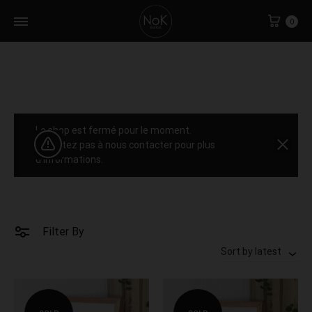
Cart
0
Le shop est fermé pour le moment.
N'hésitez pas à nous contacter pour plus
d'informations.
Filter By
Sort by latest