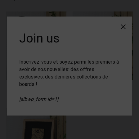
SOLD
Join us
Inscrivez-vous et soyez parmi les premiers à
avoir de nos nouvelles: des offres
exclusives, des dernières collections de
boards !
Wall Art simple #03
Wall Art simple #02
50,00
€
50,00
€
[sibwp_form id=1]